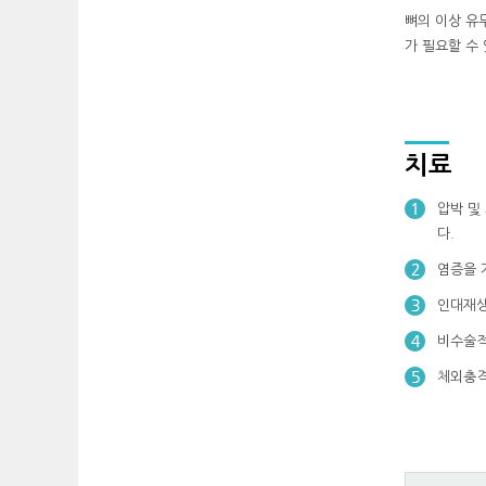
뼈의 이상 유
가 필요할 수
치료
압박 및
다.
염증을 
인대재생
비수술적
체외충격