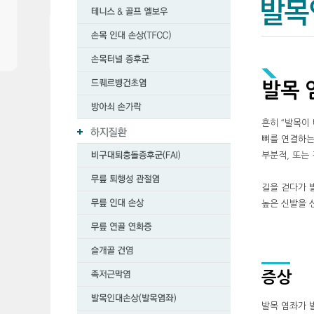
발목 
흔히 “발목이
뼈를 연결하는
부분적, 또는
길을 걷다가 
높은 신발을 
증상
발목 염좌가 